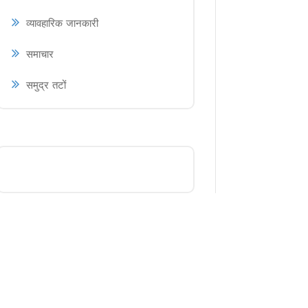
व्यावहारिक जानकारी
समाचार
समुद्र तटों
मॉरीशस में हमारे अतिथि कमरे खोजें