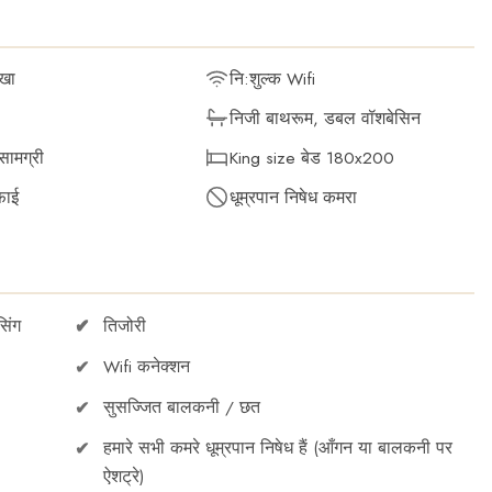
खा
नि:शुल्क Wifi
निजी बाथरूम, डबल वॉशबेसिन
सामग्री
King size बेड 180x200
़ाई
धूम्रपान निषेध कमरा
िंग
तिजोरी
Wifi कनेक्शन
सुसज्जित बालकनी / छत
हमारे सभी कमरे धूम्रपान निषेध हैं (आँगन या बालकनी पर
ऐशट्रे)