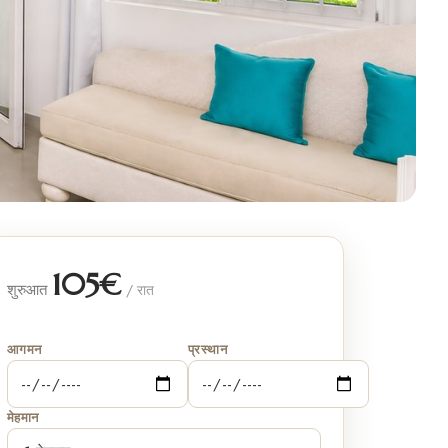
105€
शुरुआत
/ रात
आगमन
प्रस्थान
मेहमान