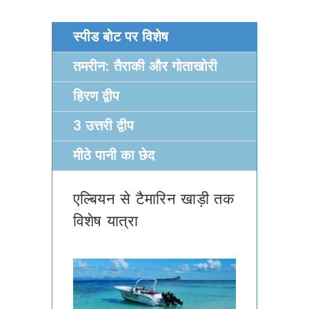
स्पीड बोट पर विशेष
तमरीन: तैराकी और गोताखोरी
हिरण द्वीप
3 उत्तरी द्वीप
मीठे पानी का छेद
एल्बियन से टैमारिन खाड़ी तक
विशेष यात्रा