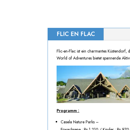
FLIC EN FLAC
Flic-en-Flac ist ein charmantes Küstendor
World of Adventures bietet spannende Aktivi
Programm :
Casela Nature Parks –
Erwachsene : Rs 1,210 / Kinder : Rs 970