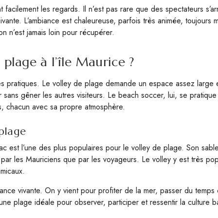
t facilement les regards. Il n’est pas rare que des spectateurs s’
ivante. L’ambiance est chaleureuse, parfois très animée, toujours 
on n’est jamais loin pour récupérer.
 plage à l’île Maurice ?
s pratiques. Le volley de plage demande un espace assez large et
 sans gêner les autres visiteurs. Le beach soccer, lui, se pratiqu
tés, chacun avec sa propre atmosphère.
 plage
lac est l’une des plus populaires pour le volley de plage. Son sable
ar les Mauriciens que par les voyageurs. Le volley y est très popu
amicaux.
biance vivante. On y vient pour profiter de la mer, passer du temps
t une plage idéale pour observer, participer et ressentir la culture