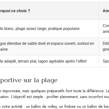
rquoi ce choix ?
Am
Con
e blanc, plage assez large, pratique populaire
am
gue étendue de sable doré et espace ouvert, surtout en
Dét
aine
gro
e adapté, terrain plat, lagon agréable après l’effort
Spo
portive sur la plage
mprovisée, mais quelques préparatifs font toute la différence. Le cli
on. L’objectif est simple : profiter pleinement, sans inconfort inut
otre activité : un ballon de volley, un frisbee ou un ballon de be