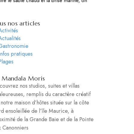
ntre le sable chaud et la brise marine, on
us nos articles
Activités
Actualités
Gastronomie
Infos pratiques
Plages
 Mandala Moris
ouvrez nos studios, suites et villas
leureuses, remplis du caractère créatif
notre maison d’hôtes située sur la côte
d ensoleillée de l’île Maurice, à
oximité de la Grande Baie et de la Pointe
x Canonniers