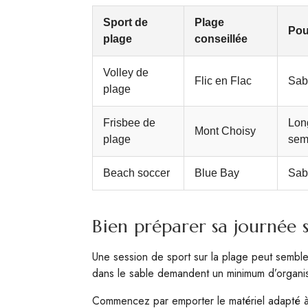
Sport de
Plage
Pou
plage
conseillée
Volley de
Flic en Flac
Sabl
plage
Frisbee de
Lon
Mont Choisy
plage
sem
Beach soccer
Blue Bay
Sabl
Bien préparer sa journée s
Une session de sport sur la plage peut sembler i
dans le sable demandent un minimum d’organisati
Commencez par emporter le matériel adapté à v