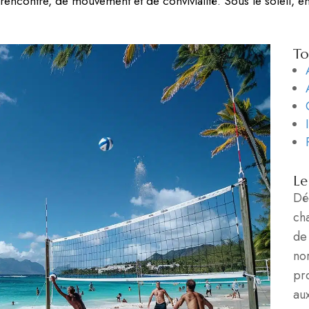
e rencontre, de mouvement et de convivialité. Sous le soleil, e
To
Le
Déc
cha
de 
nor
pr
au