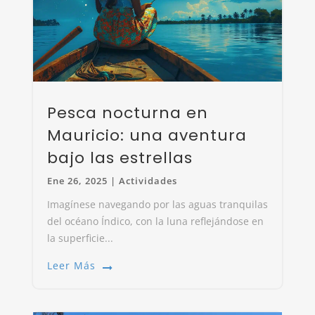
Pesca nocturna en
Mauricio: una aventura
bajo las estrellas
Ene 26, 2025
|
Actividades
Imagínese navegando por las aguas tranquilas
del océano Índico, con la luna reflejándose en
la superficie...
Leer Más