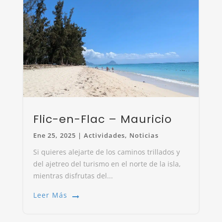
Flic-en-Flac – Mauricio
Ene 25, 2025
|
Actividades
,
Noticias
Si quieres alejarte de los caminos trillados y
del ajetreo del turismo en el norte de la isla,
mientras disfrutas del...
Leer Más