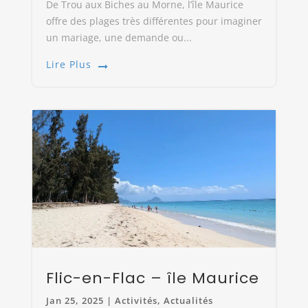
De Trou aux Biches au Morne, l’île Maurice
offre des plages très différentes pour imaginer
un mariage, une demande ou...
Lire Plus
Flic-en-Flac – île Maurice
Jan 25, 2025
|
Activités
,
Actualités