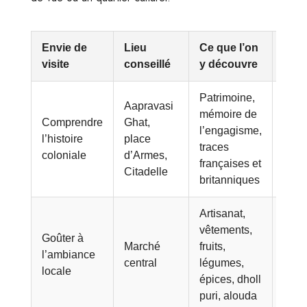
Envie de
Lieu
Ce que l’on
À re
visite
conseillé
y découvre
Patrimoine,
Aapravasi
L’Aa
mémoire de
Comprendre
Ghat,
Ghat 
l’engagisme,
l’histoire
place
au p
traces
coloniale
d’Armes,
mond
françaises et
Citadelle
l’U
britanniques
Artisanat,
Un li
vêtements,
Goûter à
idéa
Marché
fruits,
l’ambiance
resse
central
légumes,
locale
quot
épices, dholl
maur
puri, alouda