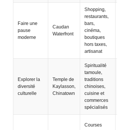
Shopping,
restaurants,
Une
Faire une
bars,
Caudan
pro
pause
cinéma,
Waterfront
facil
moderne
boutiques
de m
hors taxes,
artisanat
Spiritualité
tamoule,
Deu
Explorer la
Temple de
traditions
atmo
diversité
Kaylasson,
chinoises,
forte
culturelle
Chinatown
cuisine et
mosa
commerces
maur
spécialisés
Les
Courses
comp